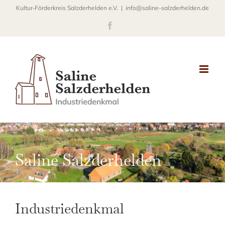
Zum
Kultur‐Förderkreis Salzderhelden e.V.
|
info@saline-salzderhelden.de
Inhalt
Facebook
springen
Saline Salzderhelden
Industriedenkmal